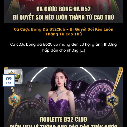
Cá Cược Bóng Đá B52Club – Bí Quyết Soi Kèo Luôn
Thắng Từ Cao Thủ
Cá cược bóng đá B52Club mang đến cơ hội giành thưởng
hấp dẫn cho những [...]
09
Th3