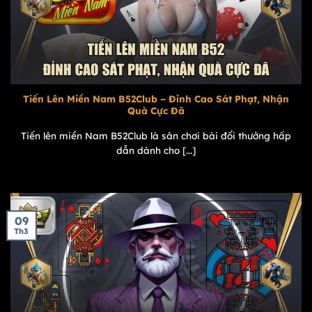
Tiến Lên Miền Nam B52Club – Đỉnh Cao Sát Phạt, Nhận
Quà Cực Đã
Tiến lên miền Nam B52Club là sân chơi bài đổi thưởng hấp
dẫn dành cho [...]
09
Th3