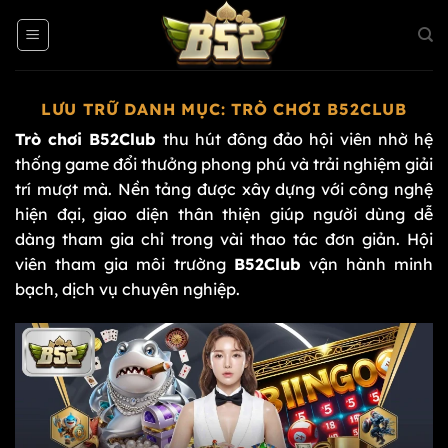
Bỏ
qua
nội
dung
LƯU TRỮ DANH MỤC:
TRÒ CHƠI B52CLUB
Trò chơi B52Club
thu hút đông đảo hội viên nhờ hệ
thống game đổi thưởng phong phú và trải nghiệm giải
trí mượt mà. Nền tảng được xây dựng với công nghệ
hiện đại, giao diện thân thiện giúp người dùng dễ
dàng tham gia chỉ trong vài thao tác đơn giản. Hội
viên tham gia môi trường
B52Club
vận hành minh
bạch, dịch vụ chuyên nghiệp.