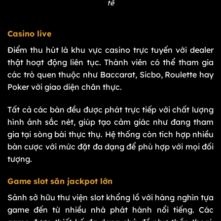
tế
Casino live
Điểm thu hút là khu vực casino trực tuyến với dealer
thật hoạt động liên tục. Thành viên có thể tham gia
các trò quen thuộc như Baccarat, Sicbo, Roulette hay
Poker với giao diện chân thực.
Tất cả các bàn đều được phát trực tiếp với chất lượng
hình ảnh sắc nét, giúp tạo cảm giác như đang tham
gia tại sòng bài thực thụ. Hệ thống còn tích hợp nhiều
bàn cược với mức đặt đa dạng để phù hợp với mọi đối
tượng.
Game slot săn jackpot lớn
Sảnh sở hữu thư viện slot khổng lồ với hàng nghìn tựa
game đến từ nhiều nhà phát hành nổi tiếng. Các