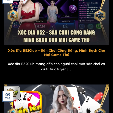
Xóc Đĩa B52Club – Sân Chơi Công Bằng, Minh Bạch Cho
Mọi Game Thủ
Xóc đĩa B52Club mang đến cho người chơi một sân chơi cá
cược trực tuyến [...]
09
Th3