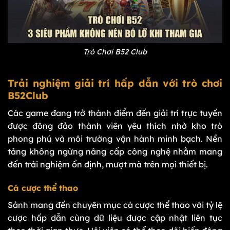
Trò Chơi B52 Club
Trải nghiệm giải trí hấp dẫn với trò chơi
B52Club
Các game đang trở thành điểm đến giải trí trực tuyến
được đông đảo thành viên yêu thích nhờ kho trò
phong phú và môi trường vận hành minh bạch. Nền
tảng không ngừng nâng cấp công nghệ nhằm mang
đến trải nghiệm ổn định, mượt mà trên mọi thiết bị.
Cá cược thể thao
Sảnh mang đến chuyên mục cá cược thể thao với tỷ lệ
cược hấp dẫn cùng dữ liệu được cập nhật liên tục