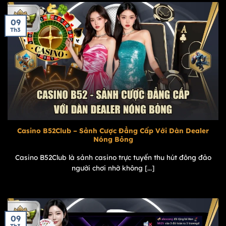
09
Th3
Casino B52Club – Sảnh Cược Đẳng Cấp Với Dàn Dealer
Nóng Bỏng
Casino B52Club là sảnh casino trực tuyến thu hút đông đảo
người chơi nhờ không [...]
09
Th3