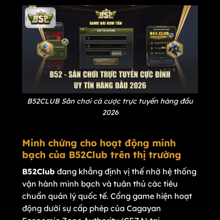
B52CLUB Sân chơi cá cược trực tuyến hàng đầu
2026
Minh chứng cho hoạt động minh
bạch của B52Club trên thị trường
B52Club
đang khẳng định vị thế nhờ hệ thống
vận hành minh bạch và tuân thủ các tiêu
chuẩn quản lý quốc tế. Cổng game hiện hoạt
động dưới sự cấp phép của Cagayan