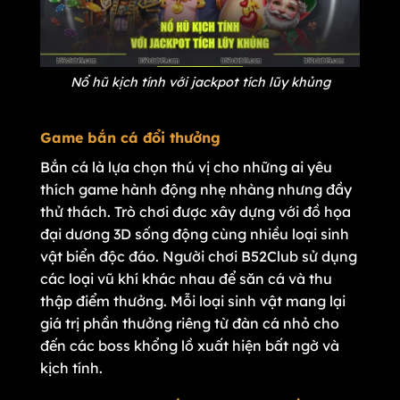
Nổ hũ kịch tính với jackpot tích lũy khủng
Game bắn cá đổi thưởng
Bắn cá là lựa chọn thú vị cho những ai yêu
thích game hành động nhẹ nhàng nhưng đầy
thử thách. Trò chơi được xây dựng với đồ họa
đại dương 3D sống động cùng nhiều loại sinh
vật biển độc đáo. Người chơi B52Club sử dụng
các loại vũ khí khác nhau để săn cá và thu
thập điểm thưởng. Mỗi loại sinh vật mang lại
giá trị phần thưởng riêng từ đàn cá nhỏ cho
đến các boss khổng lồ xuất hiện bất ngờ và
kịch tính.