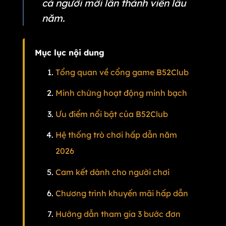
cả người mới lẫn thành viên lâu
năm.
Mục lục nội dung
Tổng quan về cổng game B52Club
Minh chứng hoạt động minh bạch
Ưu điểm nổi bật của B52Club
Hệ thống trò chơi hấp dẫn năm
2026
Cam kết dành cho người chơi
Chương trình khuyến mãi hấp dẫn
Hướng dẫn tham gia 3 bước đơn