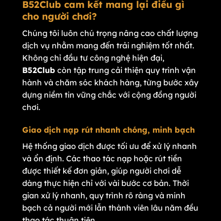
B52Club cam kết mang lại điều gì
cho người chơi?
Chúng tôi luôn chú trọng nâng cao chất lượng
dịch vụ nhằm mang đến trải nghiệm tốt nhất.
Không chỉ đầu tư công nghệ hiện đại,
B52Club
còn tập trung cải thiện quy trình vận
hành và chăm sóc khách hàng, từng bước xây
dựng niềm tin vững chắc với cộng đồng người
chơi.
Giao dịch nạp rút nhanh chóng, minh bạch
Hệ thống giao dịch được tối ưu để xử lý nhanh
và ổn định. Các thao tác nạp hoặc rút tiền
được thiết kế đơn giản, giúp người chơi dễ
dàng thực hiện chỉ với vài bước cơ bản. Thời
gian xử lý nhanh, quy trình rõ ràng và minh
bạch cả người mới lẫn thành viên lâu năm đều
thao tác thuận tiện.