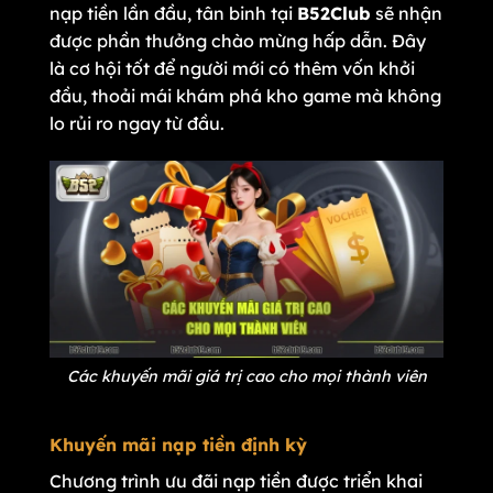
nạp tiền lần đầu, tân binh tại
B52Club
sẽ nhận
được phần thưởng chào mừng hấp dẫn. Đây
là cơ hội tốt để người mới có thêm vốn khởi
đầu, thoải mái khám phá kho game mà không
lo rủi ro ngay từ đầu.
Các khuyến mãi giá trị cao cho mọi thành viên
Khuyến mãi nạp tiền định kỳ
Chương trình ưu đãi nạp tiền được triển khai