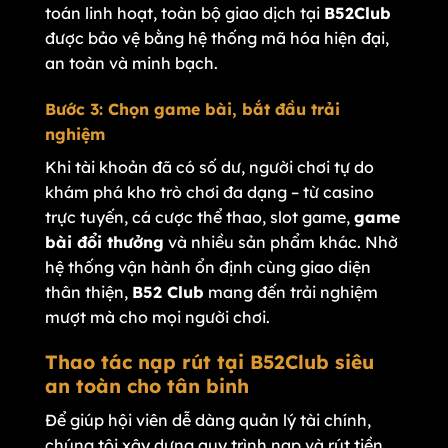
toán linh hoạt, toàn bộ giao dịch tại
B52Club
được bảo vệ bằng hệ thống mã hóa hiện đại,
an toàn và minh bạch.
Bước 3: Chọn game bài, bắt đầu trải
nghiệm
Khi tài khoản đã có số dư, người chơi tự do
khám phá kho trò chơi đa dạng – từ casino
trực tuyến, cá cược thể thao, slot game,
game
bài đổi thưởng
và nhiều sản phẩm khác. Nhờ
hệ thống vận hành ổn định cùng giao diện
thân thiện,
B52 Club
mang đến trải nghiệm
mượt mà cho mọi người chơi.
Thao tác nạp rút tại B52Club siêu
an toàn cho tân binh
Để giúp hội viên dễ dàng quản lý tài chính,
chúng tôi xây dựng quy trình nạp và rút tiền