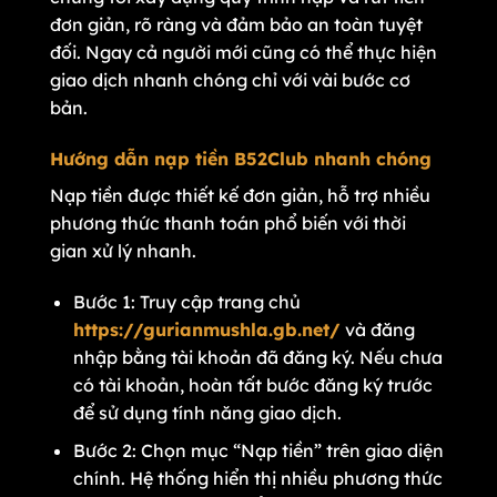
đơn giản, rõ ràng và đảm bảo an toàn tuyệt
đối. Ngay cả người mới cũng có thể thực hiện
giao dịch nhanh chóng chỉ với vài bước cơ
bản.
Hướng dẫn nạp tiền B52Club nhanh chóng
Nạp tiền được thiết kế đơn giản, hỗ trợ nhiều
phương thức thanh toán phổ biến với thời
gian xử lý nhanh.
Bước 1: Truy cập trang chủ
https://gurianmushla.gb.net/
và đăng
nhập bằng tài khoản đã đăng ký. Nếu chưa
có tài khoản, hoàn tất bước đăng ký trước
để sử dụng tính năng giao dịch.
Bước 2: Chọn mục “Nạp tiền” trên giao diện
chính. Hệ thống hiển thị nhiều phương thức