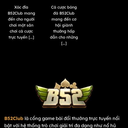
Xóc đĩa
Cá cược bóng
B52Club mang
đá B52Club
đến cho người
mang đến cơ
chơi một sân
hội giành
chơi cá cược
thưởng hấp
trực tuyến [...]
dẫn cho những
[...]
B52Club
là cổng game bài đổi thưởng trực tuyến nổi
bật với hệ thống trò chơi giải trí đa dạng như nổ hũ