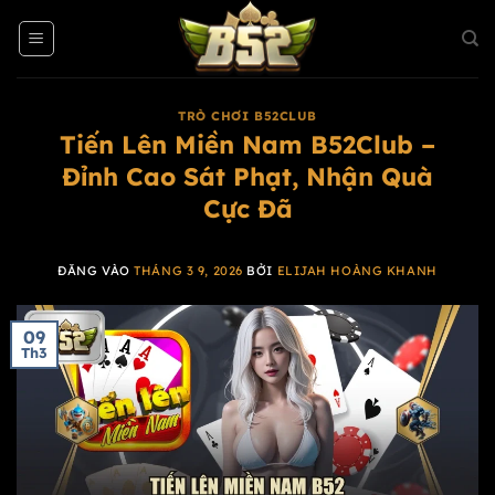
Bỏ
qua
nội
dung
TRÒ CHƠI B52CLUB
Tiến Lên Miền Nam B52Club –
Đỉnh Cao Sát Phạt, Nhận Quà
Cực Đã
ĐĂNG VÀO
THÁNG 3 9, 2026
BỞI
ELIJAH HOÀNG KHANH
09
Th3