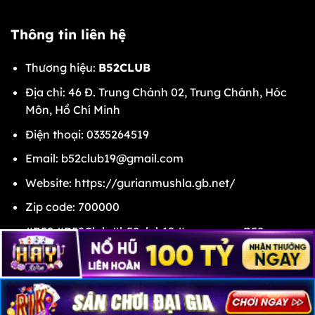
Thông tin liên hệ
Thương hiệu:
B52CLUB
Địa chỉ: 46 Đ. Trung Chánh 02, Trung Chánh, Hóc
Môn, Hồ Chí Minh
Điện thoại: 0335264519
Email:
b52club19@gmail.com
Website: https://gurianmushla.gb.net/
Zip code: 700000
#B52 #B52Club #b52club19 #conggameB52
#CasinoOnlineB52 #GameBaiB52
Copyright 2026 © Bản quyền thuộc về
B52 Club