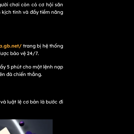
ười chơi còn có cơ hội săn
 kịch tính và đầy tiềm năng
a.gb.net/
trang bị hệ thống
được bảo vệ 24/7.
đầy 5 phút cho một lệnh nạp
rên đà chiến thắng.
và luật lệ cơ bản là bước đi