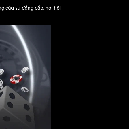
g của sự đẳng cấp, nơi hội