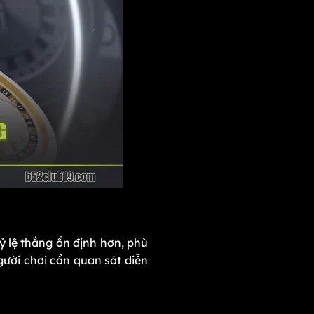
 lệ thắng ổn định hơn, phù
gười chơi cần quan sát diễn