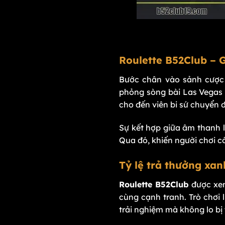
Roulette B52Club – 
Bước chân vào sảnh cượ
phỏng sòng bài Las Vegas 
cho đến viên bi sứ chuyển
Sự kết hợp giữa âm thanh 
Qua đó, khiến người chơi c
Tỷ lệ trả thưởng xan
Roulette B52Club
được xem
cùng cạnh tranh. Trò chơi
trải nghiệm mà không lo bị