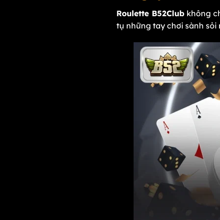
Roulette B52Club
không ch
tụ những tay chơi sành sỏi 