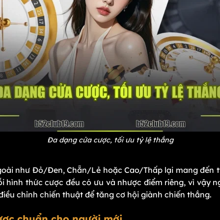
Đa dạng cửa cược, tối ưu tỷ lệ thắng
goài như Đỏ/Đen, Chẵn/Lẻ hoặc Cao/Thấp lại mang đến tỷ
Mỗi hình thức cược đều có ưu và nhược điểm riêng, vì vậy n
điều chỉnh chiến thuật để tăng cơ hội giành chiến thắng.
ược chuẩn cho người mới