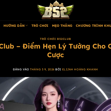
HƯỚNG DẪN
TRÒ CHƠI
MẸO THẮNG
CHƯƠNG TRÌNH KHU
TRÒ CHƠI B52CLUB
2Club – Điểm Hẹn Lý Tưởng Cho 
Cược
ĐĂNG VÀO
THÁNG 3 9, 2026
BỞI
ELIJAH HOÀNG KHANH