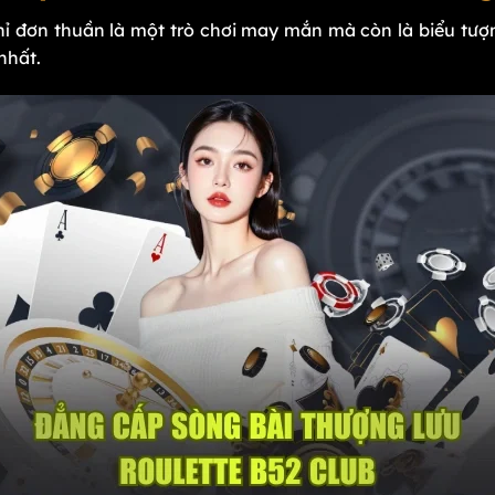
ỉ đơn thuần là một trò chơi may mắn mà còn là biểu tượn
nhất.