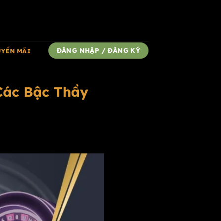
ĐĂNG NHẬP / ĐĂNG KÝ
YẾN MÃI
Các Bậc Thầy