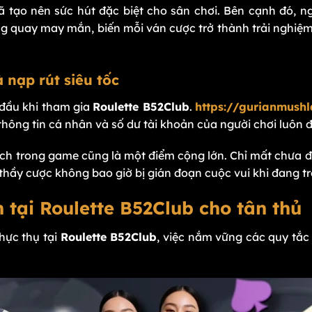
 tạo nên sức hút đặc biệt cho sân chơi. Bên cạnh đó, ng
g quay may mắn, biến mỗi ván cược trở thành trải nghiệm
 nạp rút siêu tốc
 đầu khi tham gia
Roulette B52Club
.
https://gurianmushl
thông tin cá nhân và số dư tài khoản của người chơi luôn 
ịch trong game cũng là một điểm cộng lớn. Chỉ mất chưa 
 thầy cược không bao giờ bị gián đoạn cuộc vui khi đang t
 tại Roulette B52Club cho tân thủ
hực thụ tại
Roulette B52Club
, việc nắm vững các quy tắc 