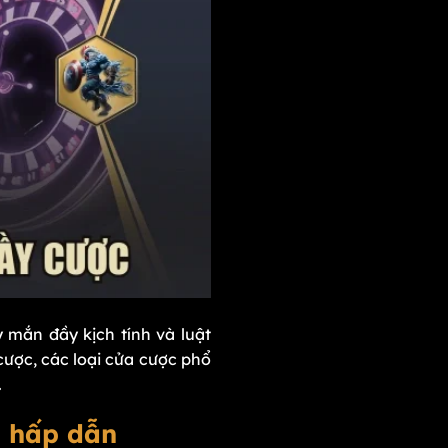
y mắn đầy kịch tính và luật
 cược, các loại cửa cược phổ
.
g hấp dẫn