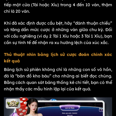
tiếp một cửa (Tài hoặc Xỉu) trong 4 đến 10 ván, thậm
chí là 20 ván.
Khi đã xác định được cầu bệt, hãy “đánh thuận chiều”
và tăng dần mức cược ở những ván giữa chu kỳ. Đối
với cầu nghiêng (ví dụ 2 Tài 1 Xỉu hoặc 3 Tài 1 Xỉu), bạn
cần sự tinh tế để nhận ra xu hướng lệch của xúc xắc.
Thủ thuật nhìn bảng lịch sử cược đoán chính xác
kết quả
Bảng lịch sử phiên không chỉ là những con số vô hồn,
đó là “bản đồ kho báu” cho những ai biết đọc chúng.
Bằng cách quan sát bảng thống kê chi tiết, bạn có thể
nhận thấy các mẫu hình lặp lại của kết quả.