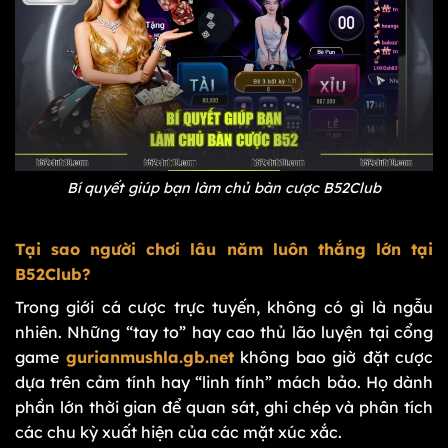
Bí quyết giúp bạn làm chủ bàn cược B52Club
Tại sao người chơi lâu năm luôn thắng lớn tại
B52Club?
Trong giới cá cược trực tuyến, không có gì là ngẫu
nhiên. Những “tay to” hay cao thủ lão luyện tại cổng
game
gurianmushla.gb.net
không bao giờ đặt cược
dựa trên cảm tính hay “linh tính” mách bảo. Họ dành
phần lớn thời gian để quan sát, ghi chép và phân tích
các chu kỳ xuất hiện của các mặt xúc xắc.