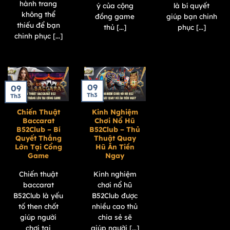
hành trang
ý của cộng
là bí quyết
không thể
đồng game
giúp bạn chinh
thiếu để bạn
thủ [...]
phục [...]
chinh phục [...]
09
09
Th3
Th3
Chiến Thuật
Kinh Nghiệm
Baccarat
Chơi Nổ Hũ
B52Club – Bí
B52Club – Thủ
Quyết Thắng
Thuật Quay
Lớn Tại Cổng
Hũ Ăn Tiền
Game
Ngay
Chiến thuật
Kinh nghiệm
baccarat
chơi nổ hũ
B52Club là yếu
B52Club được
tố then chốt
nhiều cao thủ
giúp người
chia sẻ sẽ
chơi tại
giúp người [...]