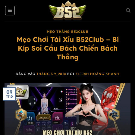
Bỏ
qua
nội
dung
MẸO THẮNG B52CLUB
Mẹo Chơi Tài Xỉu B52Club – Bí
Kíp Soi Cầu Bách Chiến Bách
Thắng
ĐĂNG VÀO
THÁNG 3 9, 2026
BỞI
ELIJAH HOÀNG KHANH
09
Th3