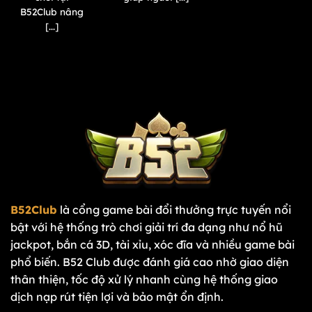
B52Club nâng
[...]
B52Club
là cổng game bài đổi thưởng trực tuyến nổi
bật với hệ thống trò chơi giải trí đa dạng như nổ hũ
jackpot, bắn cá 3D, tài xỉu, xóc đĩa và nhiều game bài
phổ biến. B52 Club được đánh giá cao nhờ giao diện
thân thiện, tốc độ xử lý nhanh cùng hệ thống giao
dịch nạp rút tiện lợi và bảo mật ổn định.