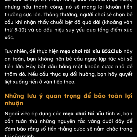
nhưng nếu thành công, nó sẽ mang lại khoản tiền
thưởng cực lớn. Thông thường, người chơi sẽ chọn bẻ
cầu khi nhận thấy chuỗi bệt đã quá dài (khoảng ván
thứ 8-10) và có dấu hiệu suy yếu qua tổng điểm xúc
xắc.
Tuy nhiên, để thực hiện
mẹo chơi tài xỉu B52Club
này
an toàn, bạn không nên bẻ cầu ngay lập tức với số
tiền lớn. Hãy bắt đầu bằng một khoản cược nhỏ để
thăm dò. Nếu cầu thực sự đổi hướng, bạn hãy quyết
liệt xuống tiền ở ván tiếp theo.
Những lưu ý quan trọng để bảo toàn lợi
nhuận
Ngoài việc áp dụng các
mẹo chơi tài xỉu
tinh vi, bạn
cần tuân thủ những nguyên tắc vàng dưới đây để
đảm bảo rằng số tiền thắng cược sẽ nằm chắc trong
túi của mình.